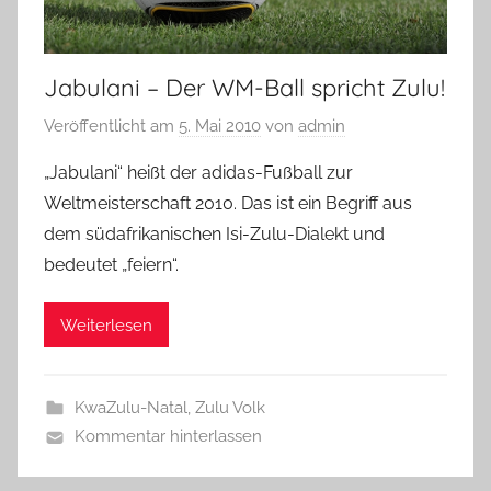
Jabulani – Der WM-Ball spricht Zulu!
Veröffentlicht am
5. Mai 2010
von
admin
„Jabulani“ heißt der adidas-Fußball zur
Weltmeisterschaft 2010. Das ist ein Begriff aus
dem südafrikanischen Isi-Zulu-Dialekt und
bedeutet „feiern“.
Weiterlesen
KwaZulu-Natal
,
Zulu Volk
Kommentar hinterlassen